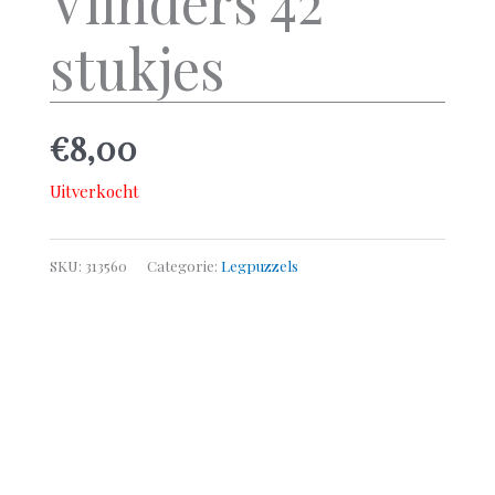
Vlinders 42
stukjes
€
8,00
Uitverkocht
SKU:
313560
Categorie:
Legpuzzels