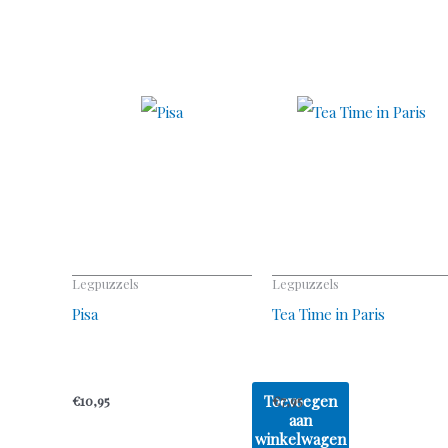
Legpuzzels
Legpuzzels
Pisa
Tea Time in Paris
Toevoegen
€
10,95
€
7,95
aan
winkelwagen