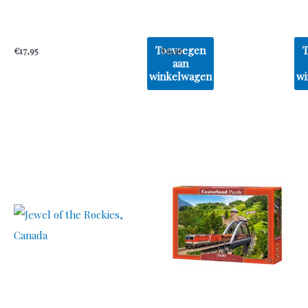
Toevoegen
€
17,95
€
9,95
aan
winkelwagen
wi