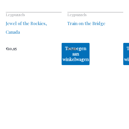
Legpuzzels
Legpuzzels
Jewel of the Rockies,
Train on the Bridge
Canada
Toevoegen
€
10,95
€
7,95
aan
winkelwagen
wi