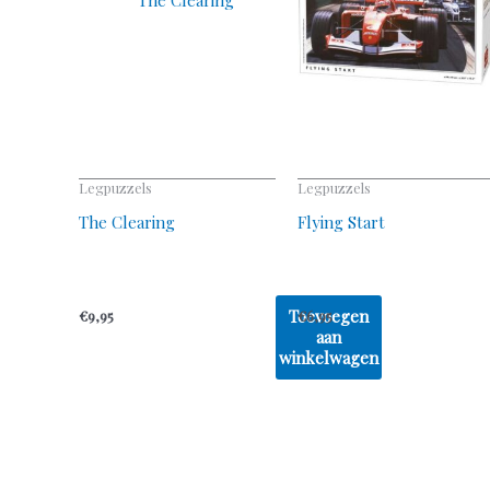
Legpuzzels
Legpuzzels
The Clearing
Flying Start
Toevoegen
€
9,95
€
6,95
aan
winkelwagen