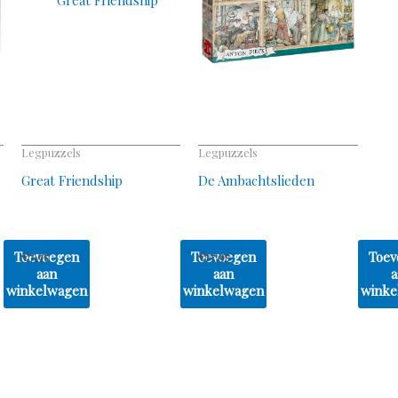
Legpuzzels
Legpuzzels
Great Friendship
De Ambachtslieden
Toevoegen
Toevoegen
Toev
€
7,95
€
17,95
aan
aan
a
winkelwagen
winkelwagen
winke