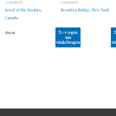
Legpuzzels
Legpuzzels
Jewel of the Rockies,
Brooklyn Bridge, New York
Canada
Toevoegen
€
10,95
€
9,95
aan
winkelwagen
wi