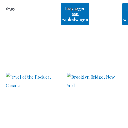
Toevoegen
€
7,95
€
17,95
aan
winkelwagen
wi