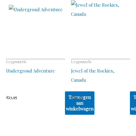
Legpuzzels
Legpuzzels
Undergroud Adventure
Jewel of the Rockies,
Canada
Toevoegen
€
13,95
€
10,95
aan
winkelwagen
wi