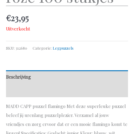
€
23,95
Uitverkocht
SKU:
312680
Categorie:
Legpuzzels
Beschrijving
Aanvullende informatie
MADD CAPP puzzel flamingo Met deze superleuke puzzel
beleef jij urenlang puzzelplezier. Verzamel al jouw
vriendjes en zorg ervoor dat er een mooie flamingo komt te
liggen! Specificaties: Geslacht: junior Kleur: blauw, wit