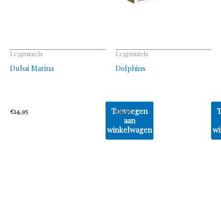
Legpuzzels
Legpuzzels
Dubai Marina
Dolphins
Toevoegen
€
14,95
€
9,95
aan
winkelwagen
wi