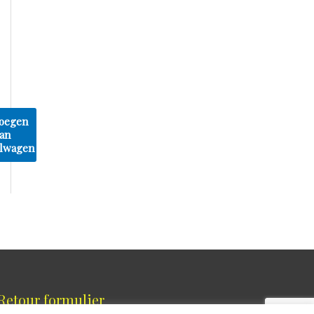
oegen
an
lwagen
Retour formulier