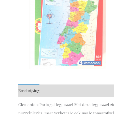
Beschrijving
Aanvullende informatie
Clementoni Portugal legpuzzel Met deze legpuzzel zie j
puzzelplezier, maar verbeter je ook nog je topografische