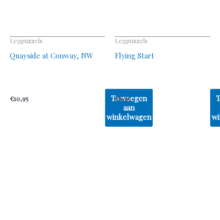
Legpuzzels
Legpuzzels
Quayside at Conway, NW
Flying Start
Toevoegen
€
10,95
€
6,95
aan
winkelwagen
wi