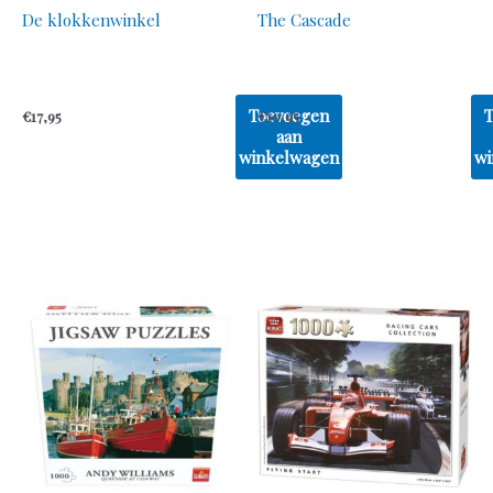
De klokkenwinkel
The Cascade
Toevoegen
€
17,95
€
10,95
aan
winkelwagen
wi