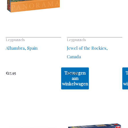
Legpuzzels
Legpuzzels
Alhambra, Spain
Jewel of the Rockies,
Canada
Toevoegen
€
17,95
€
10,95
aan
winkelwagen
wi