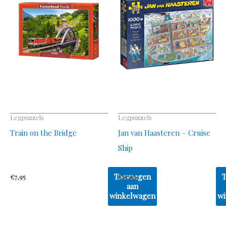
Legpuzzels
Legpuzzels
Train on the Bridge
Jan van Haasteren – Cruise
Ship
Toevoegen
€
7,95
€
17,95
aan
winkelwagen
wi