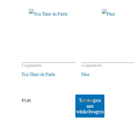
Legpuzzels
Legpuzzels
Tea Time in Paris
Pisa
Toevoegen
€
7,95
€
10,95
aan
winkelwagen