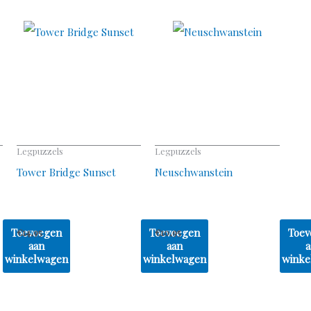
Legpuzzels
Legpuzzels
Tower Bridge Sunset
Neuschwanstein
Toevoegen
Toevoegen
Toev
€
14,95
€
10,95
aan
aan
a
winkelwagen
winkelwagen
winke