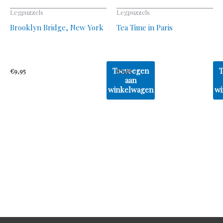
Legpuzzels
Legpuzzels
Brooklyn Bridge, New York
Tea Time in Paris
Toevoegen
€
9,95
€
7,95
aan
winkelwagen
wi