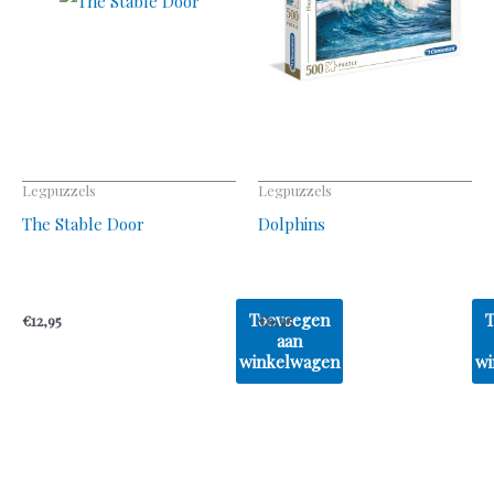
Legpuzzels
Legpuzzels
The Stable Door
Dolphins
Toevoegen
€
12,95
€
9,95
aan
winkelwagen
wi