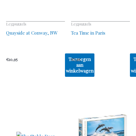
Legpuzzels
Legpuzzels
Quayside at Conway, NW
Tea Time in Paris
Toevoegen
€
10,95
€
7,95
aan
winkelwagen
wi