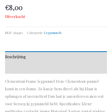
€
8,00
Uitverkocht
SKU:
369453
Categorie:
Legpuzzels
Beschrijving
Aanvullende informatie
Clementoni Frame legpuzzel Deze Clementoni-puzzel
komt in een frame. Zo kan je hem direct als hij klaar is
ophangen of neerzetten! Dan laat je aan iedereen zien wat
voor beroep jij gepuzzeld hebt. Specificaties: Kleur:
multicolor Geslacht: junior Materiaal: karton Aantal stukjes: