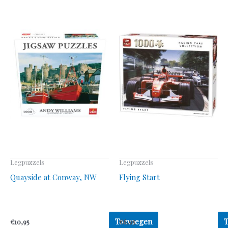
Legpuzzels
Legpuzzels
Quayside at Conway, NW
Flying Start
Toevoegen
€
10,95
€
6,95