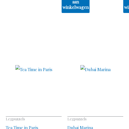
aan
winkelwagen
wi
Legpuzzels
Legpuzzels
Tea Time in Paris
Dubai Marina