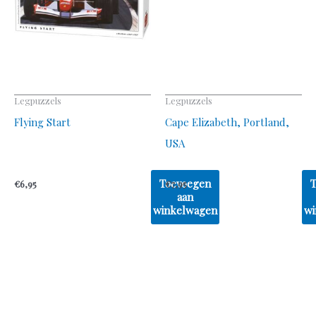
Legpuzzels
Legpuzzels
Flying Start
Cape Elizabeth, Portland,
USA
Toevoegen
€
6,95
€
7,95
aan
winkelwagen
wi