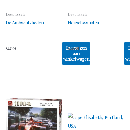
Legpuzzels
Legpuzzels
De Ambachtslieden
Neuschwanstein
Toevoegen
€
17,95
€
10,95
aan
winkelwagen
wi