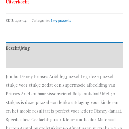
Uitverkocht
SKU:
290724
Categorie:
Legpuzzels
Beschrijving
Aanvullende informatie
Jumbo Disney Prinses Ariël legpuzzel Leg deze puzzel
stukje voor stukje zodat een supermooie afbeelding van
Prinses Ariël en haar vissenvriend Botje ontstaat! Met 50
stukjes is deze puzzel een leuke uitdaging voor kinderen
en het mooie resultaat is perfect voor iedere Disney-fanaat.
Specificaties: Geslacht: junior Kleur: multicolor Materiaal:
karton Aantal puzzelstukjes: 60 Afmetingen puzzel: 68 x 49