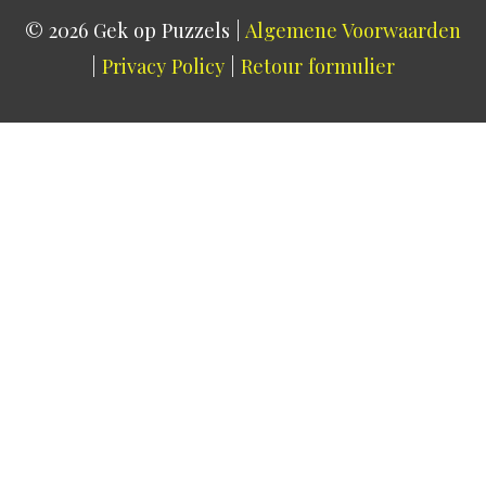
© 2026
Gek op Puzzels
|
Algemene Voorwaarden
|
Privacy Policy
|
Retour formulier