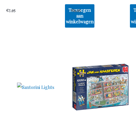
Toevoegen
€
7,95
€
9,95
aan
winkelwagen
wi