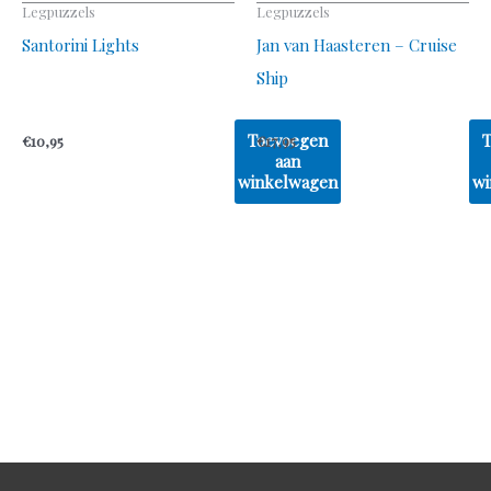
Legpuzzels
Legpuzzels
Santorini Lights
Jan van Haasteren – Cruise
Ship
Toevoegen
€
10,95
€
17,95
aan
winkelwagen
wi