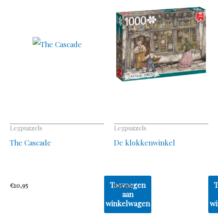
Legpuzzels
Legpuzzels
The Cascade
De klokkenwinkel
Toevoegen
€
10,95
€
17,95
aan
winkelwagen
wi