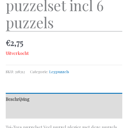
puzzelset incl 6
puzzels
€
2,75
Uitverkocht
SKU:
318312
Categorie:
Legpuzzels
Beschrijving
Aanvullende informatie
Toi-Toys puzzelset Veel puzzel plezier met deze puzzels