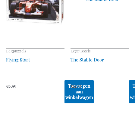
Legpuzzels
Legpuzzels
Flying Start
The Stable Door
Toevoegen
€
6,95
€
12,95
aan
winkelwagen
wi