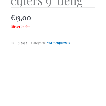
cijfers 9-delig
€
13,00
Uitverkocht
SKU:
317997
Categorie:
Vormenpuzzels