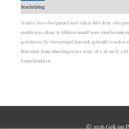
Beschrijving
Aanvullende informatie
Tender Toys vloerpuzzel met cijfers Met deze vloerpuz
stukken in elkaar te klikken maakt jouw kind kennis m
geschoven. De vloerpuzzel kan ook gebruikt worden als 
Materiaal: foam Afmetingen per stuk: 28 x 28 cm (L x B)
Puzzelstukken
© 2026
Gek op P