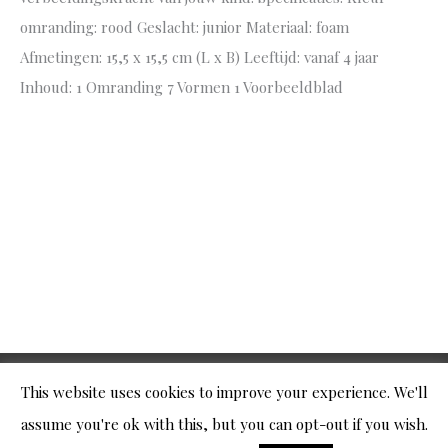
omranding: rood Geslacht: junior Materiaal: foam
Afmetingen: 15,5 x 15,5 cm (L x B) Leeftijd: vanaf 4 jaar
Inhoud: 1 Omranding 7 Vormen 1 Voorbeeldblad
This website uses cookies to improve your experience. We'll
© 2026
Gek op Puzzels
|
Algemene Voorwaarden
assume you're ok with this, but you can opt-out if you wish.
|
Privacy Policy
|
Retour formulier