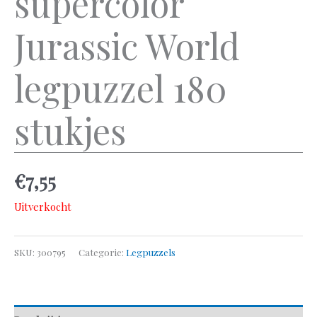
supercolor
Jurassic World
legpuzzel 180
stukjes
€
7,55
Uitverkocht
SKU:
300795
Categorie:
Legpuzzels