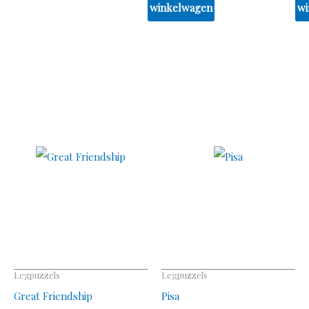
winkelwagen
wi
Legpuzzels
Legpuzzels
Great Friendship
Pisa