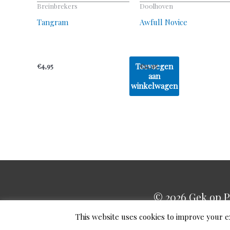
Breinbrekers
Doolhoven
Tangram
Awfull Novice
Toevoegen
€
4,95
€
11,95
aan
winkelwagen
© 2026
Gek op P
This website uses cookies to improve your e