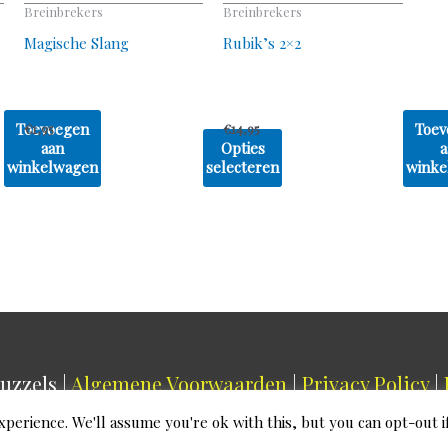
worden
Breinbrekers
Breinbrekers
op
Magische Slang
Rubik’s 2×2
de
productpagina
Toevoegen
Toev
€
1,95
€
14,95
aan
Opties
a
winkelwagen
selecteren
winke
uzzels
|
Algemene Voorwaarden
|
Privacy Policy
|
xperience. We'll assume you're ok with this, but you can opt-out i