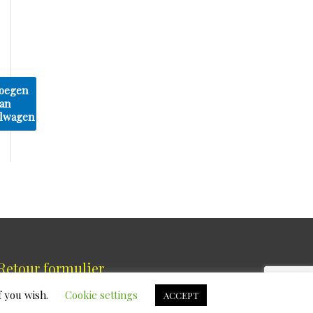
oegen
an
lwagen
Retour formulier
f you wish.
Cookie settings
ACCEPT