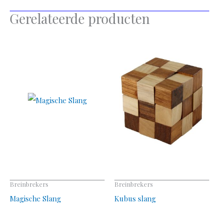
Gerelateerde producten
Dit
product
heeft
meerdere
variaties.
Deze
optie
kan
gekozen
worden
op
Breinbrekers
Breinbrekers
de
Magische Slang
Kubus slang
productpagina