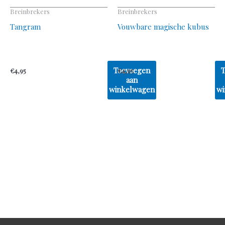
Breinbrekers
Breinbrekers
Tangram
Vouwbare magische kubus
Toevoegen
€
4,95
€
4,95
aan
winkelwagen
wi