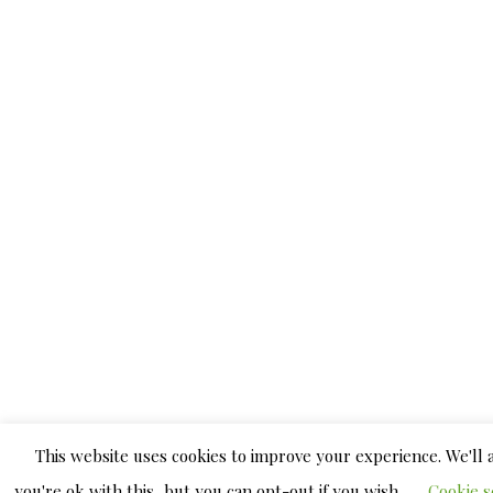
This website uses cookies to improve your experience. We'll
you're ok with this, but you can opt-out if you wish.
Cookie s