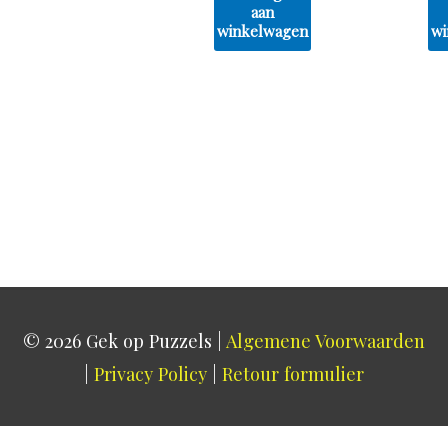
aan
winkelwagen
wi
© 2026
Gek op Puzzels
|
Algemene Voorwaarden
|
Privacy Policy
|
Retour formulier