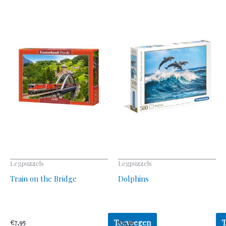
Legpuzzels
Legpuzzels
Train on the Bridge
Dolphins
Toevoegen
€
7,95
€
9,95