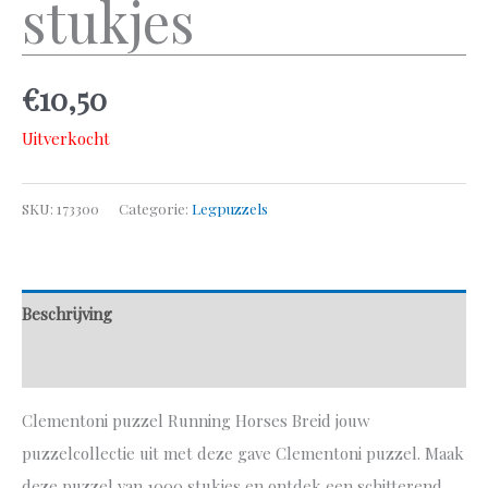
stukjes
€
10,50
Uitverkocht
SKU:
173300
Categorie:
Legpuzzels
Beschrijving
Aanvullende informatie
Clementoni puzzel Running Horses Breid jouw
puzzelcollectie uit met deze gave Clementoni puzzel. Maak
deze puzzel van 1000 stukjes en ontdek een schitterend