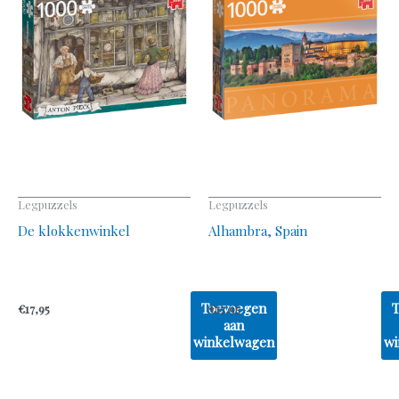
Legpuzzels
Legpuzzels
De klokkenwinkel
Alhambra, Spain
Toevoegen
€
17,95
€
17,95
aan
winkelwagen
wi