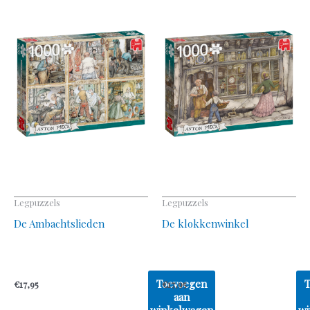
Legpuzzels
Legpuzzels
De Ambachtslieden
De klokkenwinkel
Toevoegen
€
17,95
€
17,95
aan
winkelwagen
wi