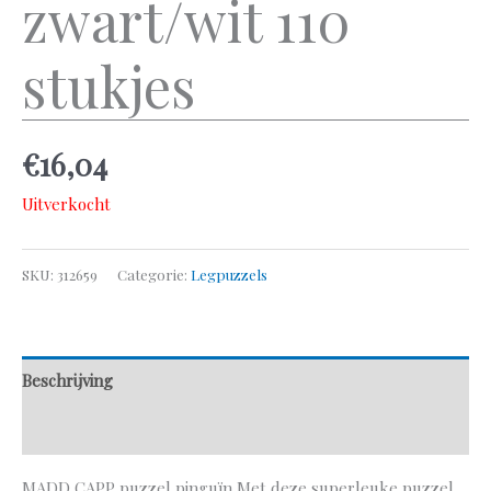
zwart/wit 110
stukjes
€
16,04
Uitverkocht
SKU:
312659
Categorie:
Legpuzzels
Beschrijving
Aanvullende informatie
MADD CAPP puzzel pinguïn Met deze superleuke puzzel