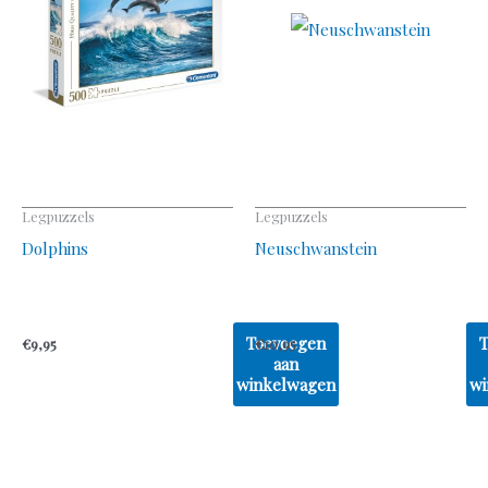
Legpuzzels
Legpuzzels
Dolphins
Neuschwanstein
Toevoegen
€
9,95
€
10,95
aan
winkelwagen
wi