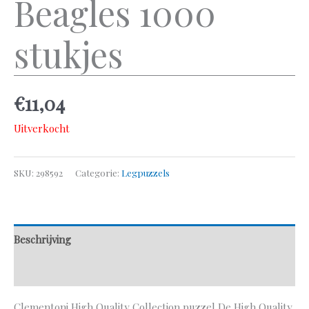
Beagles 1000
stukjes
€
11,04
Uitverkocht
SKU:
298592
Categorie:
Legpuzzels
Beschrijving
Aanvullende informatie
Clementoni High Quality Collection puzzel De High Quality