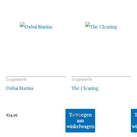
Legpuzzels
Legpuzzels
Dubai Marina
The Clearing
Toevoegen
€
14,95
€
9,95
aan
winkelwagen
wi