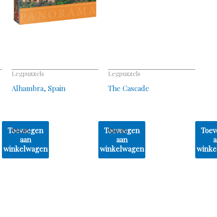
Legpuzzels
Legpuzzels
Alhambra, Spain
The Cascade
Toevoegen
Toevoegen
Toev
€
17,95
€
10,95
aan
aan
a
winkelwagen
winkelwagen
winke