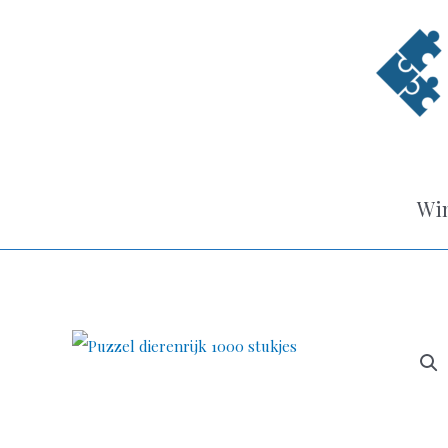
Ga
naar
de
inhoud
Win