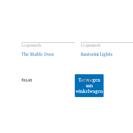
Legpuzzels
Legpuzzels
The Stable Door
Santorini Lights
Toevoegen
€
12,95
€
10,95
aan
winkelwagen