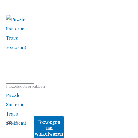
Puzzelsorteerbakken
Puzzle
Sorter (6
Trays
Toevoegen
€
18,95
20x20cm)
aan
winkelwagen