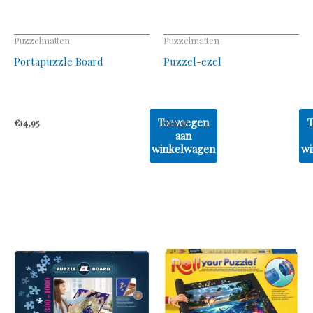
Puzzelmatten
Puzzelmatten
Portapuzzle Board
Puzzel-ezel
Toevoegen
€
14,95
€
18,95
aan
winkelwagen
wi