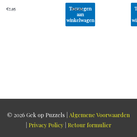
Toevoegen
€
7,95
€
13,95
aan
winkelwagen
wi
© 2026
Gek op Puzzels
|
Algemene Voorwaarden
|
Privacy Policy
|
Retour formulier