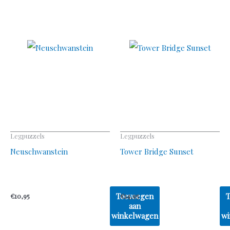
Legpuzzels
Legpuzzels
Neuschwanstein
Tower Bridge Sunset
Toevoegen
€
10,95
€
14,95
aan
winkelwagen
wi