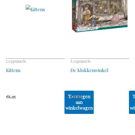
Legpuzzels
Legpuzzels
Kittens
De klokkenwinkel
Toevoegen
€
6,95
€
17,95
aan
winkelwagen
wi