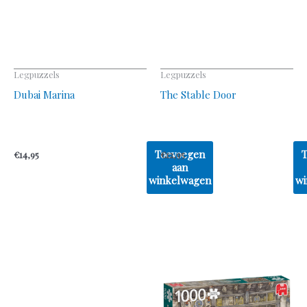
Legpuzzels
Legpuzzels
Dubai Marina
The Stable Door
Toevoegen
€
14,95
€
12,95
aan
winkelwagen
wi