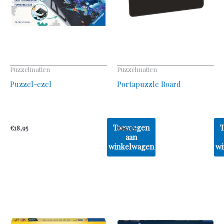
Puzzelmatten
Puzzelmatten
Puzzel-ezel
Portapuzzle Board
Toevoegen
€
18,95
€
14,95
aan
winkelwagen
wi