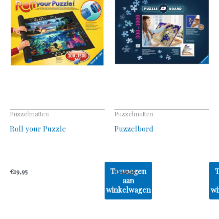
Puzzelmatten
Puzzelmatten
Roll your Puzzle
Puzzelbord
Toevoegen
€
19,95
€
110,95
aan
winkelwagen
wi