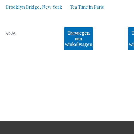
Brooklyn Bridge, New York
Tea Time in Paris
Toevoegen
€
9,95
€
7,95
aan
winkelwagen
wi