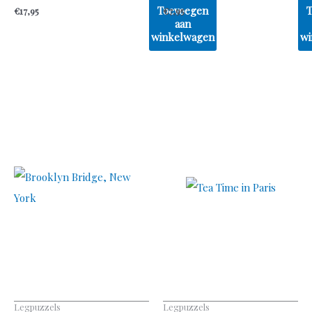
Toevoegen
€
17,95
€
7,95
aan
winkelwagen
wi
Legpuzzels
Legpuzzels