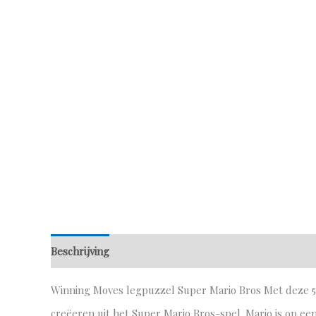
Beschrijving
Aanvullende informatie
Winning Moves legpuzzel Super Mario Bros Met deze 50
creëeren uit het Super Mario Bros-spel. Mario is op e