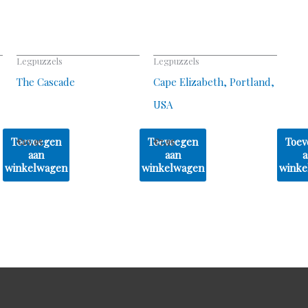
Legpuzzels
Legpuzzels
The Cascade
Cape Elizabeth, Portland,
USA
Toevoegen
Toevoegen
Toev
€
10,95
€
7,95
aan
aan
a
winkelwagen
winkelwagen
winke