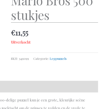
Mario Bros 500
stukjes
€
11,55
Uitverkocht
SKU:
349099
Categorie:
Legpuzzels
0-delige puzzel kun je een grote, kleurijke scène
en zoektocht om de prinses te redden en de vrede te