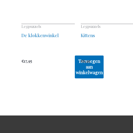
Legpuzzels
Legpuzzels
De klokkenwinkel
Kittens
Toevoegen
€
17,95
€
6,95
aan
winkelwagen