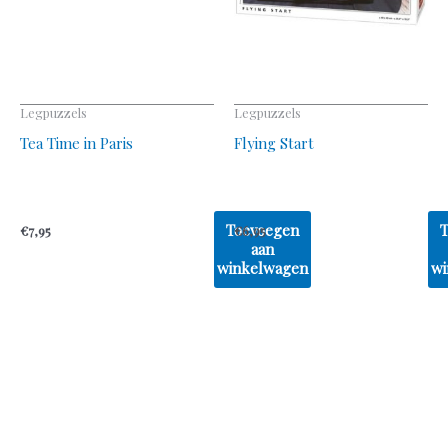
Legpuzzels
Legpuzzels
Tea Time in Paris
Flying Start
Toevoegen
€
7,95
€
6,95
aan
winkelwagen
wi