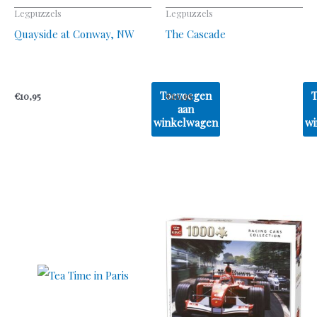
Legpuzzels
Legpuzzels
Quayside at Conway, NW
The Cascade
Toevoegen
€
10,95
€
10,95
aan
winkelwagen
wi