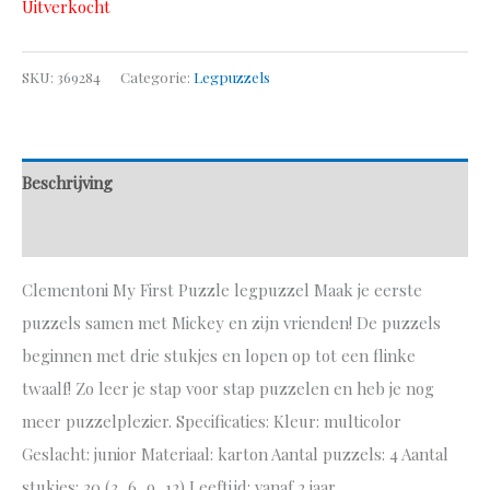
Uitverkocht
SKU:
369284
Categorie:
Legpuzzels
Beschrijving
Aanvullende informatie
Clementoni My First Puzzle legpuzzel Maak je eerste
puzzels samen met Mickey en zijn vrienden! De puzzels
beginnen met drie stukjes en lopen op tot een flinke
twaalf! Zo leer je stap voor stap puzzelen en heb je nog
meer puzzelplezier. Specificaties: Kleur: multicolor
Geslacht: junior Materiaal: karton Aantal puzzels: 4 Aantal
stukjes: 30 (3, 6, 9, 12) Leeftijd: vanaf 2 jaar