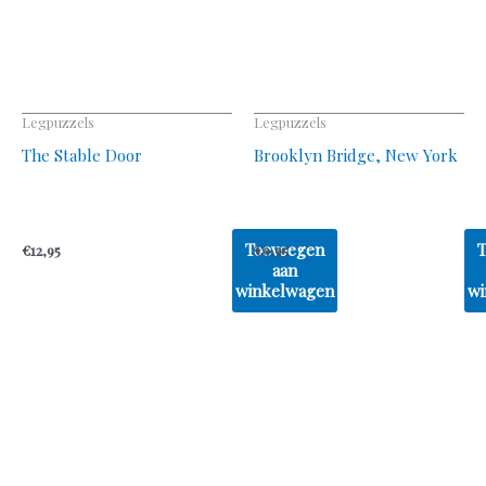
Legpuzzels
Legpuzzels
The Stable Door
Brooklyn Bridge, New York
Toevoegen
€
12,95
€
9,95
aan
winkelwagen
wi