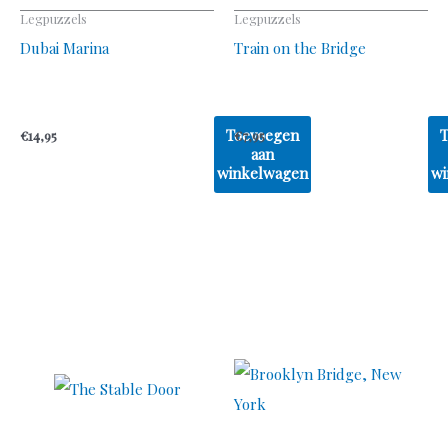
Legpuzzels
Legpuzzels
Dubai Marina
Train on the Bridge
Toevoegen
€
14,95
€
7,95
aan
winkelwagen
wi