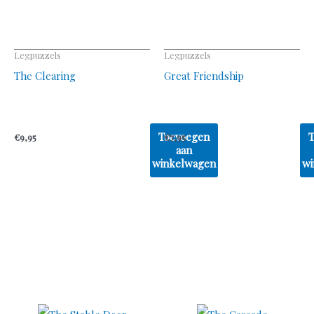
Legpuzzels
Legpuzzels
The Clearing
Great Friendship
Toevoegen
€
9,95
€
7,95
aan
winkelwagen
wi