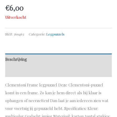
€
6,00
Uitverkocht
SKU:
369463
Categorie:
Legpuzzels
Beschrijving
Aanvullende informatie
Clementoni Frame legpuzzel Deze Clementoni-puzzel
komt in een frame. Zo kan je hem direct als hij klaar is
ophangen of neerzetten! Dan laat je aan iedereen zien wat
voor voertuig jij gepuzzeld hebt. Specificaties: Kleur:
multicolor Geslacht: junior Materiaal: karton Aantal stukjes: