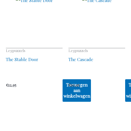
Legpuzzels
Legpuzzels
The Stable Door
The Cascade
Toevoegen
€
12,95
€
10,95
aan
winkelwagen
wi