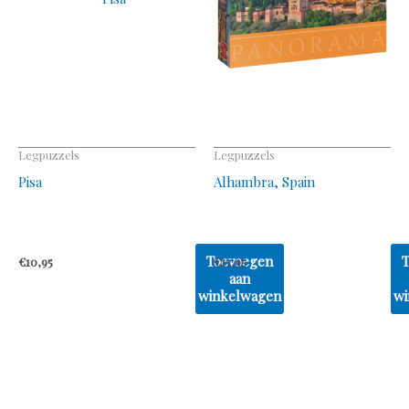
Legpuzzels
Legpuzzels
Pisa
Alhambra, Spain
Toevoegen
€
10,95
€
17,95
aan
winkelwagen
wi