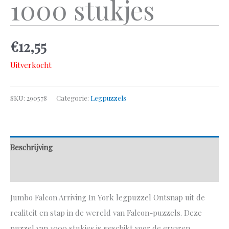
1000 stukjes
€
12,55
Uitverkocht
SKU:
290578
Categorie:
Legpuzzels
Beschrijving
Aanvullende informatie
Jumbo Falcon Arriving In York legpuzzel Ontsnap uit de
realiteit en stap in de wereld van Falcon-puzzels. Deze
puzzel van 1000 stukjes is geschikt voor de ervaren