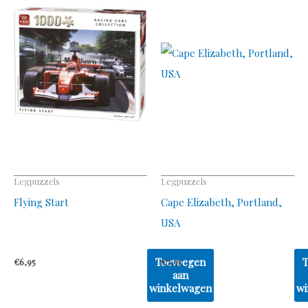
Legpuzzels
Legpuzzels
Flying Start
Cape Elizabeth, Portland,
USA
Toevoegen
€
6,95
€
7,95
aan
winkelwagen
wi