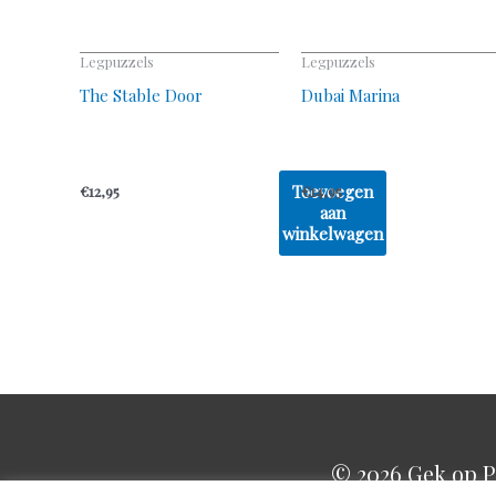
Legpuzzels
Legpuzzels
The Stable Door
Dubai Marina
Toevoegen
€
12,95
€
14,95
aan
winkelwagen
© 2026
Gek op P