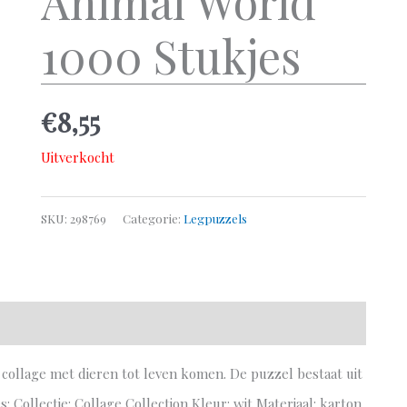
Animal World
1000 Stukjes
€
8,55
Uitverkocht
SKU:
298769
Categorie:
Legpuzzels
 collage met dieren tot leven komen. De puzzel bestaat uit
s: Collectie: Collage Collection Kleur: wit Materiaal: karton