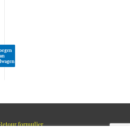
oegen
an
lwagen
Retour formulier