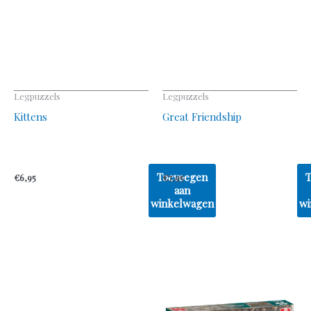
Legpuzzels
Legpuzzels
Kittens
Great Friendship
Toevoegen
€
6,95
€
7,95
aan
winkelwagen
wi