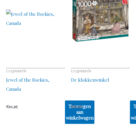
Legpuzzels
Legpuzzels
Jewel of the Rockies,
De klokkenwinkel
Canada
Toevoegen
€
10,95
€
17,95
aan
winkelwagen
wi