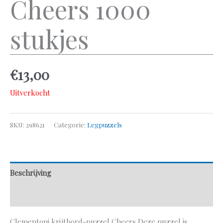
Cheers 1000
stukjes
€
13,00
Uitverkocht
SKU:
298621
Categorie:
Legpuzzels
Beschrijving
Aanvullende informatie
Clementoni krijtbord-puzzel Cheers Deze puzzel is