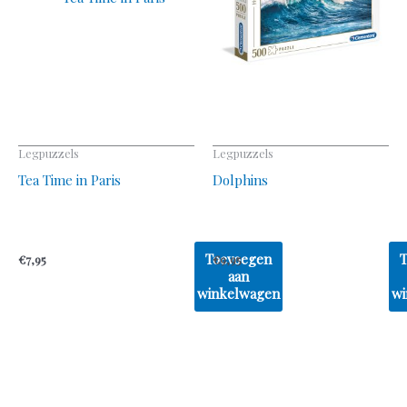
Legpuzzels
Legpuzzels
Tea Time in Paris
Dolphins
Toevoegen
€
7,95
€
9,95
aan
winkelwagen
wi