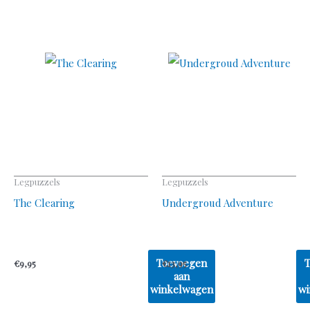
Legpuzzels
Legpuzzels
The Clearing
Undergroud Adventure
Toevoegen
€
9,95
€
13,95
aan
winkelwagen
wi