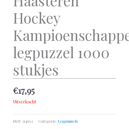
Haasteren
Hockey
Kampioenschapp
legpuzzel 1000
stukjes
€
17,95
Uitverkocht
SKU:
314502
Categorie:
Legpuzzels