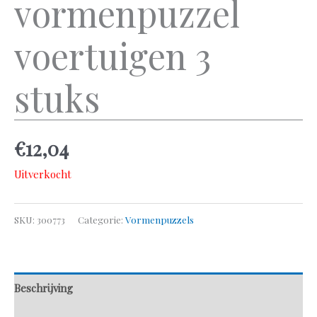
vormenpuzzel
voertuigen 3
stuks
€
12,04
Uitverkocht
SKU:
300773
Categorie:
Vormenpuzzels
Beschrijving