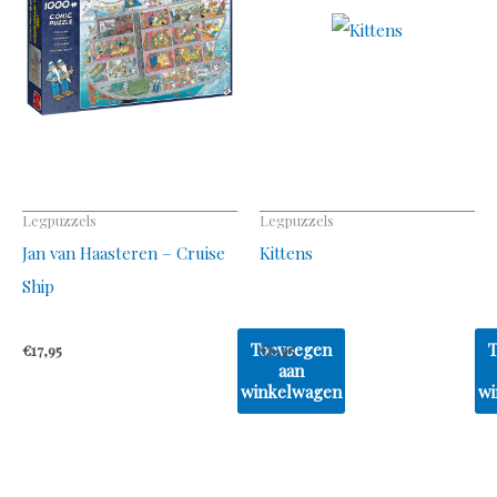
Legpuzzels
Legpuzzels
Jan van Haasteren – Cruise
Kittens
Ship
Toevoegen
€
17,95
€
6,95
aan
winkelwagen
wi