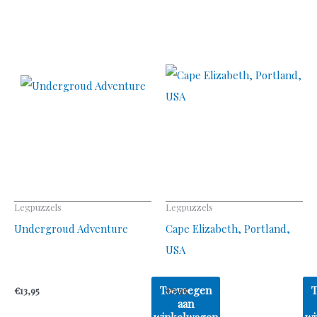
Legpuzzels
Legpuzzels
Undergroud Adventure
Cape Elizabeth, Portland,
USA
Toevoegen
€
13,95
€
7,95
aan
winkelwagen
wi