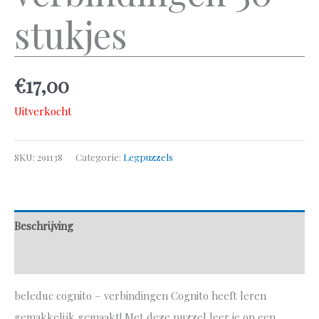
stukjes
€
17,00
Uitverkocht
SKU:
291138
Categorie:
Legpuzzels
Beschrijving
Aanvullende informatie
beleduc cognito – verbindingen Cognito heeft leren
gemakkelijk gemaakt! Met deze puzzel leer je op een