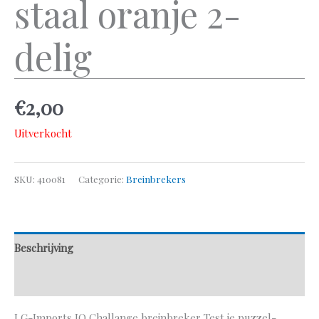
staal oranje 2-
delig
€
2,00
Uitverkocht
SKU:
410081
Categorie:
Breinbrekers
Beschrijving
Aanvullende informatie
LG-Imports IQ Challange breinbreker Test je puzzel-