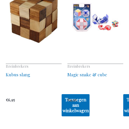
Breinbrekers
Breinbrekers
Kubus slang
Magic snake & cube
Toevoegen
€
6,95
€
4,95
aan
winkelwagen
wi