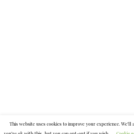
This website uses cookies to improve your experience. We'll
you're ok with this, but you can opt-out if you wish.
Cookie s