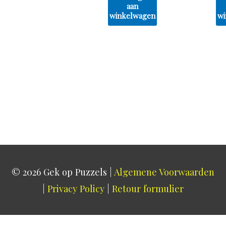
aan
winkelwagen
wi
© 2026
Gek op Puzzels
|
Algemene Voorwaarden
|
Privacy Policy
|
Retour formulier