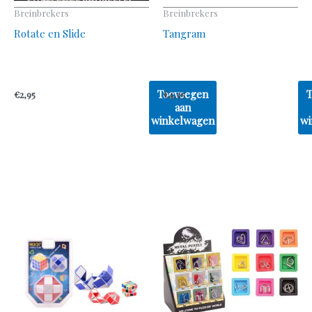
Breinbrekers
Breinbrekers
Rotate en Slide
Tangram
Toevoegen
€
2,95
€
4,95
aan
winkelwagen
wi
Dit
pr
he
me
var
De
opt