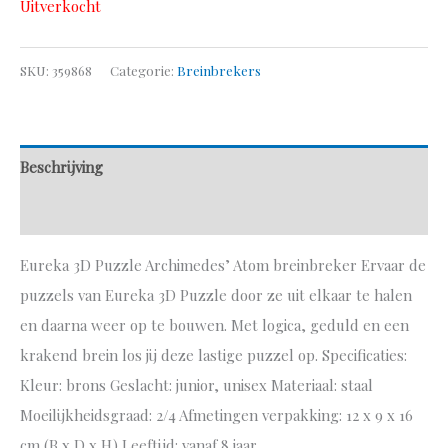
Uitverkocht
SKU:
359868
Categorie:
Breinbrekers
Beschrijving
Aanvullende informatie
Eureka 3D Puzzle Archimedes’ Atom breinbreker Ervaar de
puzzels van Eureka 3D Puzzle door ze uit elkaar te halen
en daarna weer op te bouwen. Met logica, geduld en een
krakend brein los jij deze lastige puzzel op. Specificaties:
Kleur: brons Geslacht: junior, unisex Materiaal: staal
Moeilijkheidsgraad: 2/4 Afmetingen verpakking: 12 x 9 x 16
cm (B x D x H) Leeftijd: vanaf 8 jaar