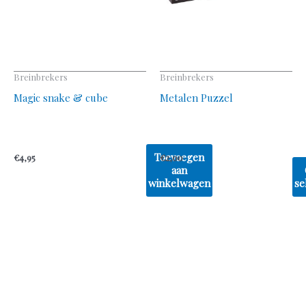
ka
ge
wo
op
Breinbrekers
Breinbrekers
de
Magic snake & cube
Metalen Puzzel
pr
Toevoegen
€
4,95
€
2,00
aan
winkelwagen
se