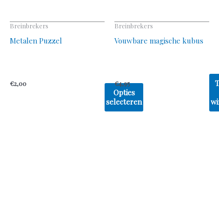
worden
op
Breinbrekers
Breinbrekers
de
Metalen Puzzel
Vouwbare magische kubus
productpagina
€
2,00
€
4,95
Opties
selecteren
wi