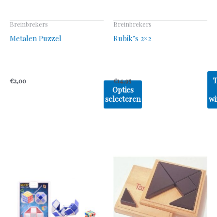
worden
op
Breinbrekers
Breinbrekers
de
Metalen Puzzel
Rubik’s 2×2
productpagina
€
2,00
€
14,95
Opties
selecteren
wi