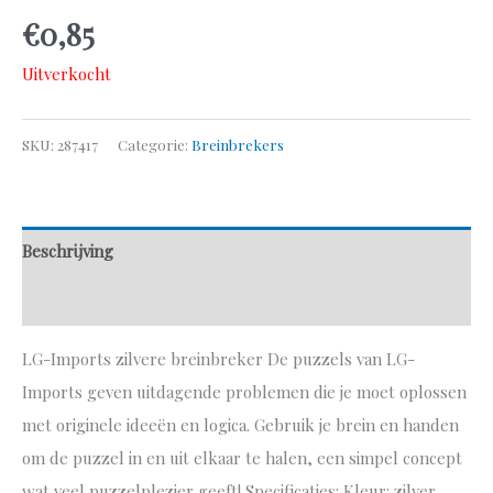
€
0,85
Uitverkocht
SKU:
287417
Categorie:
Breinbrekers
Beschrijving
Aanvullende informatie
LG-Imports zilvere breinbreker De puzzels van LG-
Imports geven uitdagende problemen die je moet oplossen
met originele ideeën en logica. Gebruik je brein en handen
om de puzzel in en uit elkaar te halen, een simpel concept
wat veel puzzelplezier geeft! Specificaties: Kleur: zilver