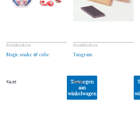
Breinbrekers
Breinbrekers
Magic snake & cube
Tangram
Toevoegen
€
4,95
€
4,95
aan
winkelwagen
wi