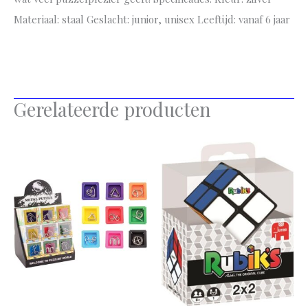
Materiaal: staal Geslacht: junior, unisex Leeftijd: vanaf 6 jaar
Gerelateerde producten
Dit
product
heeft
meerdere
variaties.
Deze
optie
kan
gekozen