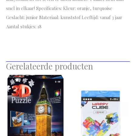
snel in elkaar! Specificaties: Kleur: oranje, turquoise
Geslacht: junior Materiaal: kunststof Leeftijd: vanaf 3 jaar
Aantal stukjes: 18
Gerelateerde producten
Dit
pr
he
me
var
De
opt