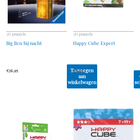
ka
ge
wo
op
3D puzzels
3D puzzels
de
Big Ben bij nacht
Happy Cube Expert
pr
Toevoegen
€
36,95
€
5,49
aan
winkelwagen
se
Dit
pr
he
me