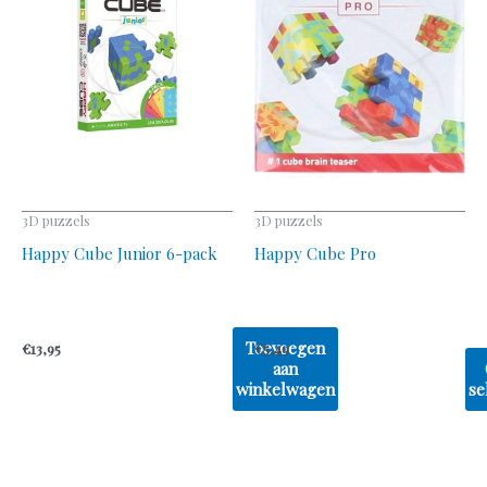
var
De
opt
ka
ge
wo
op
3D puzzels
3D puzzels
de
Happy Cube Junior 6-pack
Happy Cube Pro
pr
Toevoegen
€
13,95
€
5,49
aan
winkelwagen
se