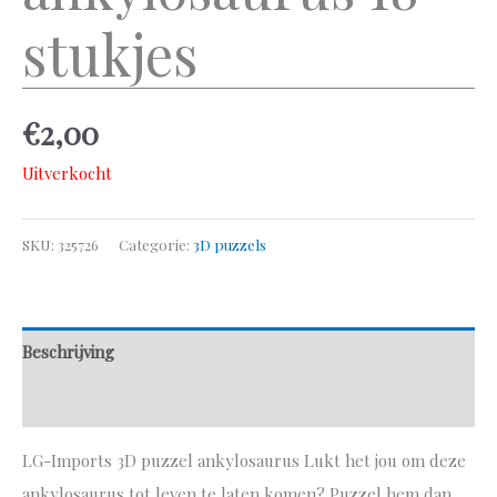
stukjes
€
2,00
Uitverkocht
SKU:
325726
Categorie:
3D puzzels
Beschrijving
Aanvullende informatie
LG-Imports 3D puzzel ankylosaurus Lukt het jou om deze
ankylosaurus tot leven te laten komen? Puzzel hem dan