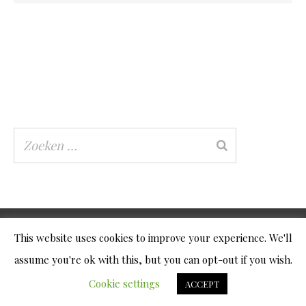
This website uses cookies to improve your experience. We'll
© 2026
Gek op Puzzels
|
Algemene Voorwaarden
assume you're ok with this, but you can opt-out if you wish.
|
Privacy Policy
|
Retour formulier
Cookie settings
ACCEPT